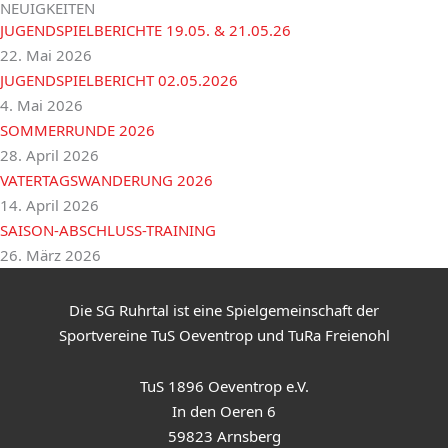
NEUIGKEITEN
JUGENDSPIELBERICHTE 19.05. & 21.05.26
22. Mai 2026
JUGENDSPIELBERICHT 02.05.2026
4. Mai 2026
SOMMERRUNDE 2026
28. April 2026
VATERTAGSWANDERUNG 2026
14. April 2026
SAISON-ABSCHLUSS-TRAINING
26. März 2026
Die SG Ruhrtal ist eine Spielgemeinschaft der
Sportvereine TuS Oeventrop und TuRa Freienohl
TuS 1896 Oeventrop e.V.
In den Oeren 6
59823 Arnsberg