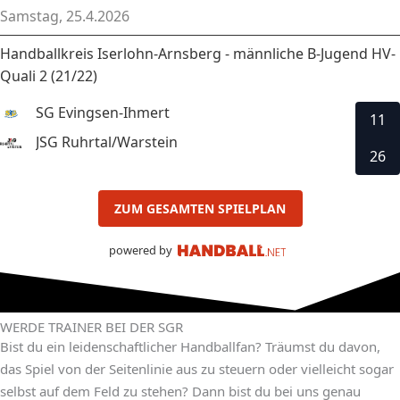
Samstag, 25.4.2026
Handballkreis Iserlohn-Arnsberg - männliche B-Jugend HV-
Quali 2 (21/22)
SG Evingsen-Ihmert
11
JSG Ruhrtal/Warstein
26
ZUM GESAMTEN SPIELPLAN
powered by
WERDE TRAINER BEI DER SGR
Bist du ein leidenschaftlicher Handballfan? Träumst du davon,
das Spiel von der Seitenlinie aus zu steuern oder vielleicht sogar
selbst auf dem Feld zu stehen? Dann bist du bei uns genau