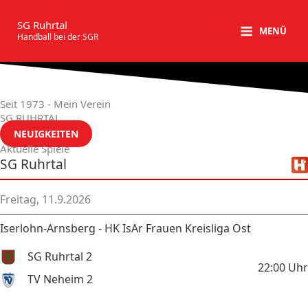
Zum
Inhalt
SG Ruhrtal
MENÜ
Handball bei der SGR
springen
Seit 1973 - Mein Verein
SG RUHRTAL
NEUIGKEITEN
Aktuelle Spiele
SG Ruhrtal
Freitag, 11.9.2026
Iserlohn-Arnsberg - HK IsAr Frauen Kreisliga Ost
SG Ruhrtal 2
22:00
Uhr
TV Neheim 2