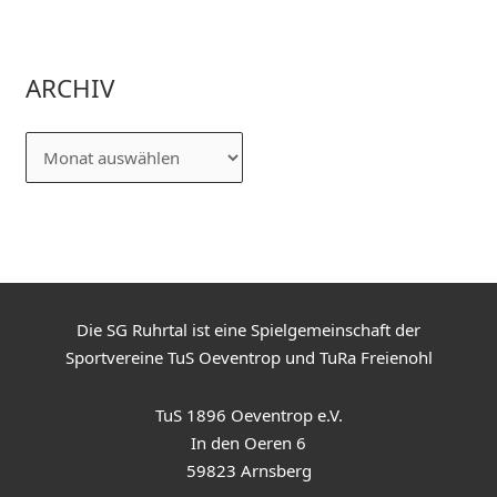
ARCHIV
Die SG Ruhrtal ist eine Spielgemeinschaft der
Sportvereine TuS Oeventrop und TuRa Freienohl
TuS 1896 Oeventrop e.V.
In den Oeren 6
59823 Arnsberg