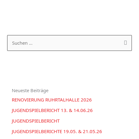
K
A
a
R
S
t
C
u
e
H
c
g
I
h
o
V
e
r
Neueste Beiträge
n
i
RENOVIERUNG RUHRTALHALLE 2026
n
e
a
JUGENDSPIELBERICHT 13. & 14.06.26
n
c
JUGENDSPIELBERICHT
h
JUGENDSPIELBERICHTE 19.05. & 21.05.26
: