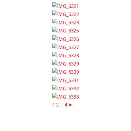
1
2
...
4
►