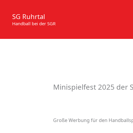
Zum
Inhalt
SG Ruhrtal
springen
Handball bei der SGR
Minispielfest 2025 der 
Große Werbung für den Handballs