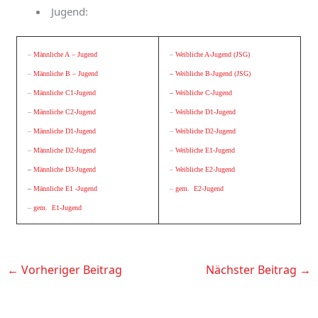
Jugend:
–
Männliche A – Jugend
–
Weibliche A-Jugend (JSG)
–
Männliche B – Jugend
–
Weibliche B-Jugend (JSG)
–
Männliche C1-Jugend
–
Weibliche C-Jugend
–
Männliche C2-Jugend
–
Weibliche D1-Jugend
–
Männliche D1-Jugend
–
Weibliche D2-Jugend
–
Männliche D2-Jugend
–
Weibliche E1-Jugend
–
Männliche D3-Jugend
–
Weibliche E2-Jugend
–
Männliche E1 -Jugend
–
gem. E2-Jugend
–
gem. E1-Jugend
←
Vorheriger Beitrag
Nächster Beitrag
→