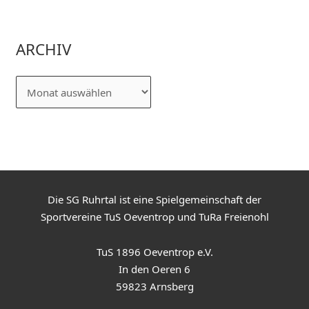
ARCHIV
Die SG Ruhrtal ist eine Spielgemeinschaft der
Sportvereine TuS Oeventrop und TuRa Freienohl
TuS 1896 Oeventrop e.V.
In den Oeren 6
59823 Arnsberg