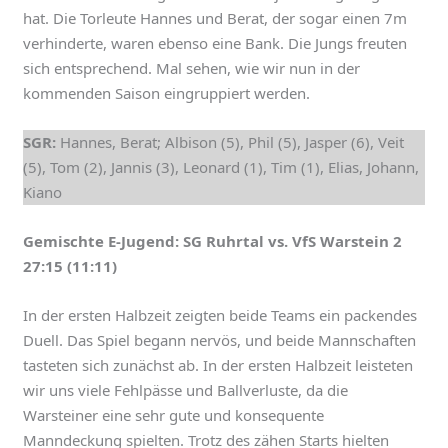
hat. Die Torleute Hannes und Berat, der sogar einen 7m
verhinderte, waren ebenso eine Bank. Die Jungs freuten
sich entsprechend. Mal sehen, wie wir nun in der
kommenden Saison eingruppiert werden.
SGR:
Hannes, Berat; Albison (5), Phil (5), Jasper (6), Veit
(5), Tom (2), Jannis (3), Leonard (1), Tim (1), Elias, Johann,
Kiano
Gemischte E-Jugend: SG Ruhrtal vs. VfS Warstein 2
27:15 (11:11)
In der ersten Halbzeit zeigten beide Teams ein packendes
Duell. Das Spiel begann nervös, und beide Mannschaften
tasteten sich zunächst ab. In der ersten Halbzeit leisteten
wir uns viele Fehlpässe und Ballverluste, da die
Warsteiner eine sehr gute und konsequente
Manndeckung spielten. Trotz des zähen Starts hielten