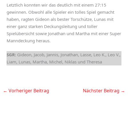
Letztlich konnten wir das deutlich mit einem 27:15
gewinnen. Obwohl alle Spieler ein tolles Spiel gemacht
haben, ragten Gideon als bester Torschütze, Lunas mit
einer ganz starken Deckungsleitung und toller
Spielübersicht sowie Jonathan und Martha mit einer Super
Manndeckung heraus.
SGR:
Gideon, Jacob, Jannis, Jonathan, Lasse, Leo K., Leo V.,
Liam, Lunas, Martha, Michel, Niklas und Theresa
←
Vorheriger Beitrag
Nächster Beitrag
→