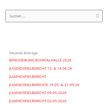
K
A
a
R
S
t
C
u
e
H
c
g
I
h
o
V
e
r
Neueste Beiträge
n
i
RENOVIERUNG RUHRTALHALLE 2026
n
e
a
JUGENDSPIELBERICHT 13. & 14.06.26
n
c
JUGENDSPIELBERICHT
h
JUGENDSPIELBERICHTE 19.05. & 21.05.26
:
JUGENDSPIELBERICHT 09.05.2026
JUGENDSPIELBERICHT 02.05.2026