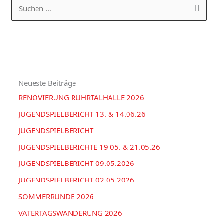
a
R
S
t
C
u
e
H
c
g
I
h
o
V
e
r
Neueste Beiträge
n
i
RENOVIERUNG RUHRTALHALLE 2026
n
e
a
JUGENDSPIELBERICHT 13. & 14.06.26
n
c
JUGENDSPIELBERICHT
h
JUGENDSPIELBERICHTE 19.05. & 21.05.26
:
JUGENDSPIELBERICHT 09.05.2026
JUGENDSPIELBERICHT 02.05.2026
SOMMERRUNDE 2026
VATERTAGSWANDERUNG 2026