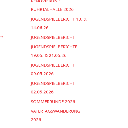
n
RENOVIERUNG
e
a
RUHRTALHALLE 2026
n
c
JUGENDSPIELBERICHT 13. &
h
14.06.26
→
:
JUGENDSPIELBERICHT
JUGENDSPIELBERICHTE
19.05. & 21.05.26
JUGENDSPIELBERICHT
09.05.2026
JUGENDSPIELBERICHT
02.05.2026
SOMMERRUNDE 2026
VATERTAGSWANDERUNG
2026