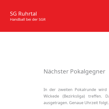
Zum
Inhalt
SG Ruhrtal
springen
Handball bei der SGR
Nächster Pokalgegner
In der zweiten Pokalrunde wird
Wickede (Bezirksliga) treffen
ausgetragen. Genaue Uhrzeit folgt.