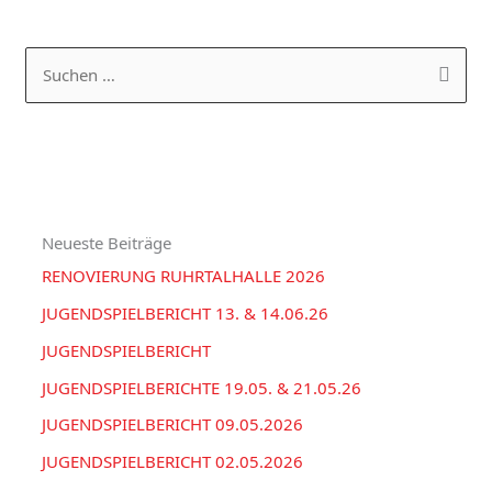
K
A
a
R
S
t
C
u
e
H
c
g
I
h
o
V
e
r
Neueste Beiträge
n
i
RENOVIERUNG RUHRTALHALLE 2026
n
e
a
JUGENDSPIELBERICHT 13. & 14.06.26
n
c
JUGENDSPIELBERICHT
h
JUGENDSPIELBERICHTE 19.05. & 21.05.26
:
JUGENDSPIELBERICHT 09.05.2026
JUGENDSPIELBERICHT 02.05.2026