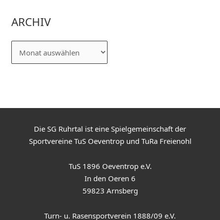
ARCHIV
Die SG Ruhrtal ist eine Spielgemeinschaft der
Sportvereine TuS Oeventrop und TuRa Freienohl
TuS 1896 Oeventrop e.V.
In den Oeren 6
59823 Arnsberg
Turn- u. Rasensportverein 1888/09 e.V.