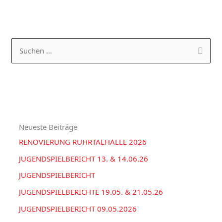
K
A
a
R
S
t
C
u
e
H
c
g
I
h
o
V
e
r
Neueste Beiträge
n
i
RENOVIERUNG RUHRTALHALLE 2026
n
e
a
JUGENDSPIELBERICHT 13. & 14.06.26
n
c
JUGENDSPIELBERICHT
h
JUGENDSPIELBERICHTE 19.05. & 21.05.26
:
JUGENDSPIELBERICHT 09.05.2026