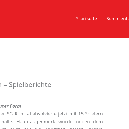
Startseite
Senioren
 – Spielberichte
guter Form
r SG Ruhrtal absolvierte jetzt mit 15 Spielern
talhalle. Hauptaugenmerk wurde neben dem