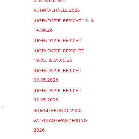
n
RENOVIERUNG
e
a
RUHRTALHALLE 2026
n
c
JUGENDSPIELBERICHT 13. &
h
14.06.26
:
JUGENDSPIELBERICHT
JUGENDSPIELBERICHTE
19.05. & 21.05.26
JUGENDSPIELBERICHT
09.05.2026
JUGENDSPIELBERICHT
02.05.2026
→
SOMMERRUNDE 2026
VATERTAGSWANDERUNG
2026