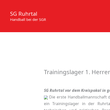
Zum
Inhalt
SG Ruhrtal
springen
Handball bei der SGR
Trainingslager 1. Herren
SG Ruhrtal vor dem Kreispokal in 
Die erste Handballmannschaft de
ein Trainingslager in der Ruhr