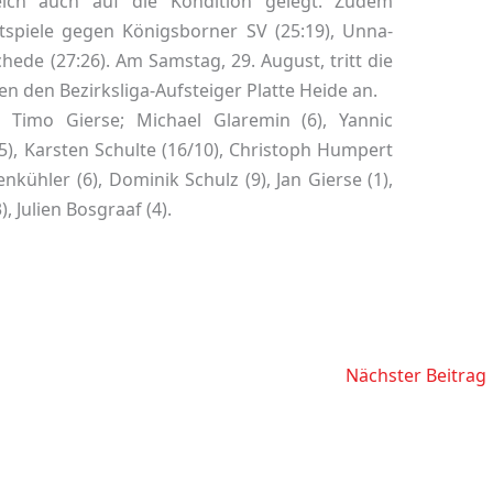
eich auch auf die Kondition gelegt. Zudem
estspiele gegen Königsborner SV (25:19), Unna-
hede (27:26). Am Samstag, 29. August, tritt die
n den Bezirksliga-Aufsteiger Platte Heide an.
 Timo Gierse; Michael Glaremin (6), Yannic
5), Karsten Schulte (16/10), Christoph Humpert
enkühler (6), Dominik Schulz (9), Jan Gierse (1),
, Julien Bosgraaf (4).
Nächster Beitrag