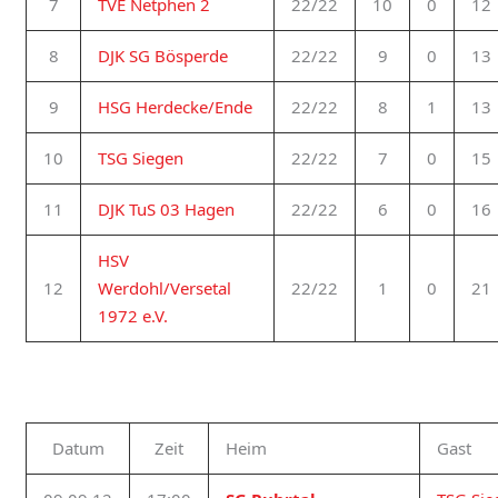
7
TVE Netphen 2
22/22
10
0
12
8
DJK SG Bösperde
22/22
9
0
13
9
HSG Herdecke/Ende
22/22
8
1
13
10
TSG Siegen
22/22
7
0
15
11
DJK TuS 03 Hagen
22/22
6
0
16
HSV
12
Werdohl/Versetal
22/22
1
0
21
1972 e.V.
Datum
Zeit
Heim
Gast