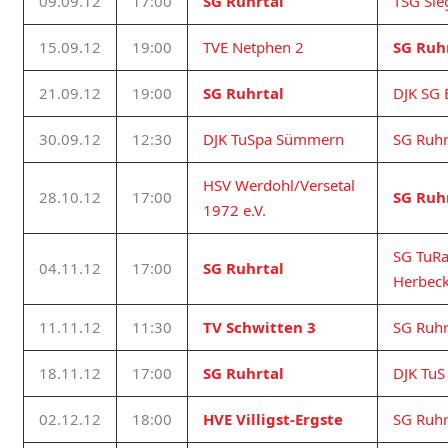
09.09.12
17:00
SG Ruhrtal
TSG Sie
15.09.12
19:00
TVE Netphen 2
SG Ruh
21.09.12
19:00
SG Ruhrtal
DJK SG 
30.09.12
12:30
DJK TuSpa Sümmern
SG Ruhr
HSV Werdohl/Versetal
28.10.12
17:00
SG Ruh
1972 e.V.
SG TuRa
04.11.12
17:00
SG Ruhrtal
Herbeck
11.11.12
11:30
TV Schwitten 3
SG Ruhr
18.11.12
17:00
SG Ruhrtal
DJK TuS
02.12.12
18:00
HVE Villigst-Ergste
SG Ruhr