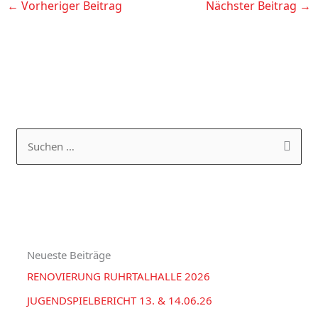
←
Vorheriger Beitrag
Nächster Beitrag
→
K
A
a
R
S
t
C
u
e
H
c
g
I
h
o
V
e
r
Neueste Beiträge
n
i
RENOVIERUNG RUHRTALHALLE 2026
n
e
a
JUGENDSPIELBERICHT 13. & 14.06.26
n