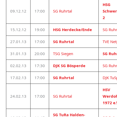
HSG
09.12.12
17:00
SG Ruhrtal
Schwer
2
15.12.12
19:00
HSG Herdecke/Ende
SG Ruhr
27.01.13
17:00
SG Ruhrtal
TVE Net
31.01.13
20:00
TSG Siegen
SG Ruh
02.02.13
17:30
DJK SG Bösperde
SG Ruhr
17.02.13
17:00
SG Ruhrtal
DJK Tu
HSV
24.02.13
17:00
SG Ruhrtal
Werdoh
1972 e.
SG TuRa Halden-