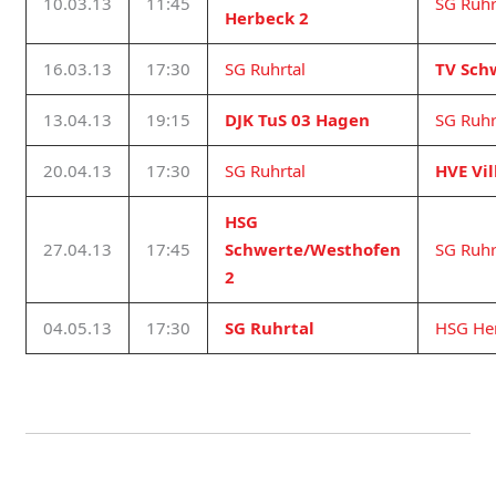
10.03.13
11:45
SG Ruhr
Herbeck 2
16.03.13
17:30
SG Ruhrtal
TV Sch
13.04.13
19:15
DJK TuS 03 Hagen
SG Ruhr
20.04.13
17:30
SG Ruhrtal
HVE Vil
HSG
27.04.13
17:45
Schwerte/Westhofen
SG Ruhr
2
04.05.13
17:30
SG Ruhrtal
HSG He