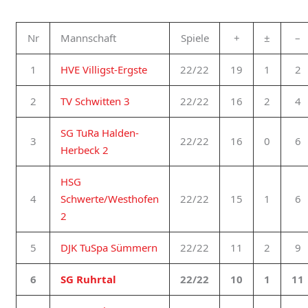
Nr
Mannschaft
Spiele
+
±
–
1
HVE Villigst-Ergste
22/22
19
1
2
2
TV Schwitten 3
22/22
16
2
4
SG TuRa Halden-
3
22/22
16
0
6
Herbeck 2
HSG
4
Schwerte/Westhofen
22/22
15
1
6
2
5
DJK TuSpa Sümmern
22/22
11
2
9
6
SG Ruhrtal
22/22
10
1
11