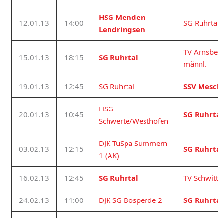
HSG Menden-
12.01.13
14:00
SG Ruhrta
Lendringsen
TV Arnsbe
15.01.13
18:15
SG Ruhrtal
männl.
19.01.13
12:45
SG Ruhrtal
SSV Mesc
HSG
20.01.13
10:45
SG Ruhrt
Schwerte/Westhofen
DJK TuSpa Sümmern
03.02.13
12:15
SG Ruhrt
1 (AK)
16.02.13
12:45
SG Ruhrtal
TV Schwit
24.02.13
11:00
DJK SG Bösperde 2
SG Ruhrt