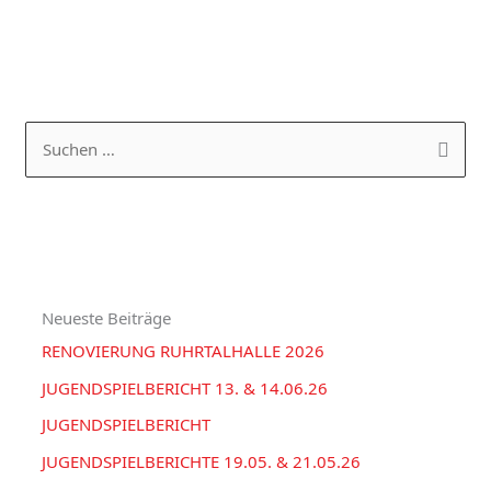
K
A
a
R
S
t
C
u
e
H
c
g
I
h
o
V
e
r
Neueste Beiträge
n
i
RENOVIERUNG RUHRTALHALLE 2026
n
e
a
JUGENDSPIELBERICHT 13. & 14.06.26
n
c
JUGENDSPIELBERICHT
h
JUGENDSPIELBERICHTE 19.05. & 21.05.26
: