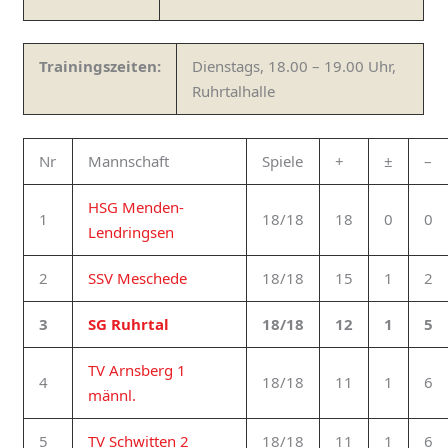
Trainingszeiten:
Dienstags, 18.00 – 19.00 Uhr,
Ruhrtalhalle
Nr
Mannschaft
Spiele
+
±
–
HSG Menden-
1
18/18
18
0
0
Lendringsen
2
SSV Meschede
18/18
15
1
2
3
SG Ruhrtal
18/18
12
1
5
TV Arnsberg 1
4
18/18
11
1
6
männl.
5
TV Schwitten 2
18/18
11
1
6