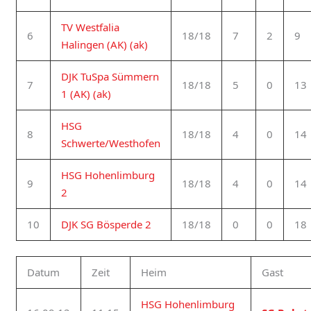
TV Westfalia
6
18/18
7
2
9
Halingen (AK) (ak)
DJK TuSpa Sümmern
7
18/18
5
0
13
1 (AK) (ak)
HSG
8
18/18
4
0
14
Schwerte/Westhofen
HSG Hohenlimburg
9
18/18
4
0
14
2
10
DJK SG Bösperde 2
18/18
0
0
18
Datum
Zeit
Heim
Gast
HSG Hohenlimburg