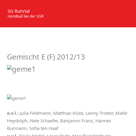
Zum
Inhalt
SG Ruhrtal
Handball bei der SGR
springen
Gemischt E (F) 2012/13
o.v.l.:
Julia Feldmann, Matthias Klute, Lenny Trotter, Malte
Heydolph, Nele Schaefer, Banjamin Franz, Hannes
Burmann, Sofia ten Haaf
u.v.l.
Paula Köster, Louis Klute, Max Brandenburg