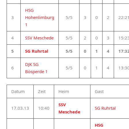
HSG
3
Hohenlimburg
5/5
3
0
2
22:2
1
4
SSV Meschede
5/5
2
0
3
15:2
5
SG Ruhrtal
5/5
0
1
4
17:3
DJK SG
6
5/5
0
1
4
13:3
Bösperde 1
Datum
Zeit
Heim
Gast
SSV
17.03.13
10:40
SG Ruhrtal
Meschede
HSG