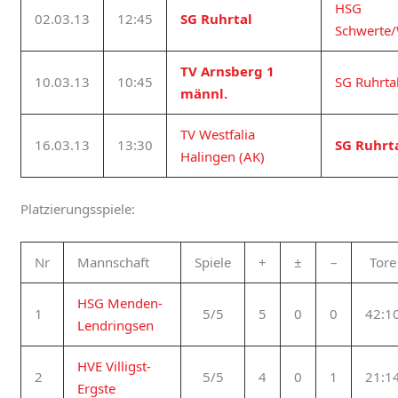
HSG
02.03.13
12:45
SG Ruhrtal
Schwerte
TV Arnsberg 1
10.03.13
10:45
SG Ruhrta
männl.
TV Westfalia
16.03.13
13:30
SG Ruhrt
Halingen (AK)
Platzierungsspiele:
Nr
Mannschaft
Spiele
+
±
–
Tore
HSG Menden-
1
5/5
5
0
0
42:1
Lendringsen
HVE Villigst-
2
5/5
4
0
1
21:1
Ergste