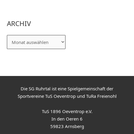
ARCHIV
Die SG Ruhrtal ist eine Spielgemeinschaft der
Sportvereine TuS Oeventrop und TuRa Freienohl
TuS 1896 Oeventrop e.V.
In den Oeren 6
59823 Arnsberg