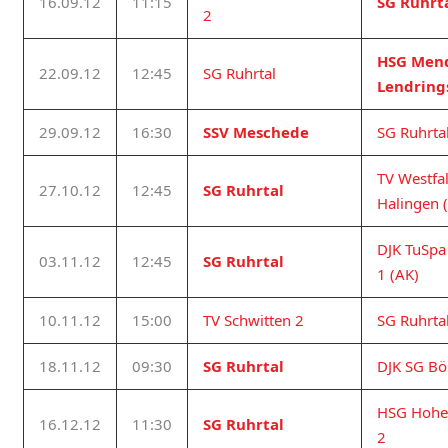
16.09.12
11:15
SG Ruhrt
2
HSG Men
22.09.12
12:45
SG Ruhrtal
Lendring
29.09.12
16:30
SSV Meschede
SG Ruhrta
TV Westfal
27.10.12
12:45
SG Ruhrtal
Halingen 
DJK TuSp
03.11.12
12:45
SG Ruhrtal
1 (AK)
10.11.12
15:00
TV Schwitten 2
SG Ruhrta
18.11.12
09:30
SG Ruhrtal
DJK SG Bö
HSG Hohe
16.12.12
11:30
SG Ruhrtal
2