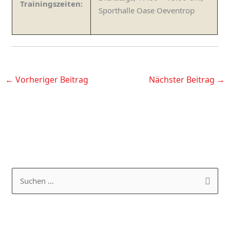
Trainingszeiten:
Sporthalle Oase Oeventrop
←
Vorheriger Beitrag
Nächster Beitrag
→
K
A
a
R
S
t
C
u
e
H
c
g
I
h