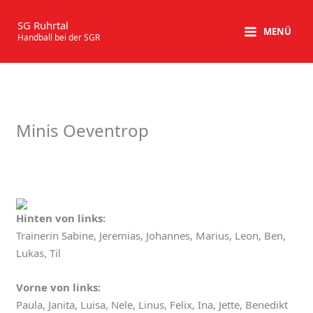
Zum
Inhalt
SG Ruhrtal
MENÜ
Handball bei der SGR
springen
Minis Oeventrop
Hinten von links:
Trainerin Sabine, Jeremias, Johannes, Marius, Leon, Ben,
Lukas, Til
Vorne von links:
Paula, Janita, Luisa, Nele, Linus, Felix, Ina, Jette, Benedikt