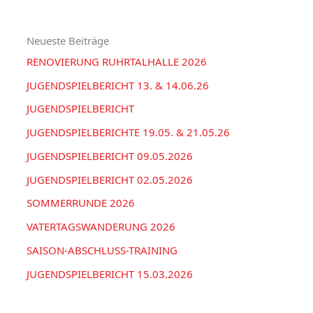
o
V
e
r
Neueste Beiträge
n
i
RENOVIERUNG RUHRTALHALLE 2026
n
e
a
JUGENDSPIELBERICHT 13. & 14.06.26
n
c
JUGENDSPIELBERICHT
h
JUGENDSPIELBERICHTE 19.05. & 21.05.26
:
JUGENDSPIELBERICHT 09.05.2026
JUGENDSPIELBERICHT 02.05.2026
SOMMERRUNDE 2026
VATERTAGSWANDERUNG 2026
SAISON-ABSCHLUSS-TRAINING
JUGENDSPIELBERICHT 15.03.2026