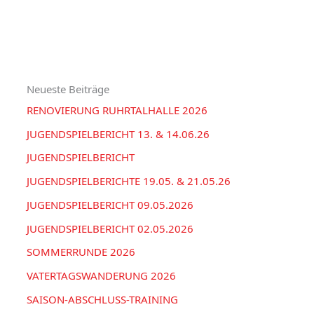
u
e
H
c
g
I
h
o
V
e
r
Neueste Beiträge
n
i
RENOVIERUNG RUHRTALHALLE 2026
n
e
a
JUGENDSPIELBERICHT 13. & 14.06.26
n
c
JUGENDSPIELBERICHT
h
JUGENDSPIELBERICHTE 19.05. & 21.05.26
:
JUGENDSPIELBERICHT 09.05.2026
JUGENDSPIELBERICHT 02.05.2026
SOMMERRUNDE 2026
VATERTAGSWANDERUNG 2026
SAISON-ABSCHLUSS-TRAINING