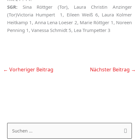
SGR:
Sina Röttger (Tor), Laura Christin Anzinger
(Tor)Victoria Humpert 1, Eileen Weiß 6, Laura Kolmer
Heitkamp 1, Anna Lena Loeser 2, Marie Röttger 1, Noreen
Penning 1, Vanessa Schmidt 5, Lea Trumpetter 3
←
Vorheriger Beitrag
Nächster Beitrag
→
K
A
a
R
S
t
C