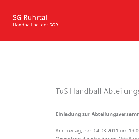
Zum
Inhalt
SG Ruhrtal
springen
Handball bei der SGR
TuS Handball-Abteilun
Einladung zur Abteilungsversa
Am Freitag, den 04.03.2011 um 19:0