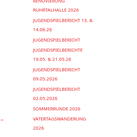
n
RENOVIERUNG
e
a
RUHRTALHALLE 2026
n
c
JUGENDSPIELBERICHT 13. &
h
14.06.26
:
JUGENDSPIELBERICHT
JUGENDSPIELBERICHTE
19.05. & 21.05.26
JUGENDSPIELBERICHT
09.05.2026
JUGENDSPIELBERICHT
02.05.2026
SOMMERRUNDE 2026
→
VATERTAGSWANDERUNG
2026