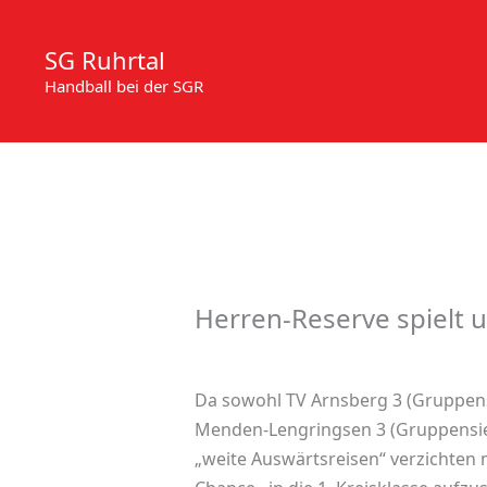
Zum
Inhalt
SG Ruhrtal
springen
Handball bei der SGR
Herren-Reserve spielt 
Da sowohl TV Arnsberg 3 (Gruppensi
Menden-Lengringsen 3 (Gruppensie
„weite Auswärtsreisen“ verzichte