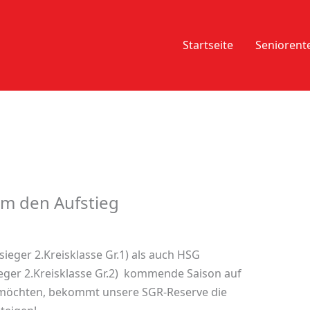
Startseite
Senioren
um den Aufstieg
eger 2.Kreisklasse Gr.1) als auch HSG
ger 2.Kreisklasse Gr.2) kommende Saison auf
n möchten, bekommt unsere SGR-Reserve die