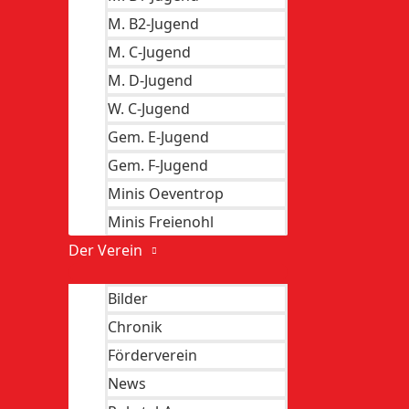
Mittagessen
M. B2-Jugend
Der zu erwartende Restbetrag wird den Vereinen nach Abs
M. C-Jugend
die Teilnahmegebühr bei vorzeitigem Abbruch. Der Lehrg
M. D-Jugend
60,58675 Hemer
statt.
W. C-Jugend
Freitag,
27.05.2011
19.30 Uhr bis 21.30 Uhr
Gem. E-Jugend
Samstag,
28.05.2011
10.00 Uhr bis 13.00 Uhr 14.00 Uhr bis
Sonntag,
29.05.2011
10.00 Uhr bis 13.00 Uhr 14.00 Uhr bis
Gem. F-Jugend
Freitag,
17.06.2011
19.30 Uhr bis 21.30 Uhr
Minis Oeventrop
Samstag,
18.06.2011
10.00 Uhr bis 13.00 Uhr 14.00 Uhr bis
Minis Freienohl
Sonntag,
19.06.2011
10.00 Uhr bis 13.00 Uhr 14.00 Uhr bis
Der Verein
←
Vorheriger Beitrag
Bilder
Nächster Beitrag
→
Chronik
Förderverein
News