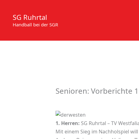
Zum
Inhalt
SG Ruhrtal
springen
Handball bei der SGR
Senioren: Vorberichte 1
1. Herren:
SG Ruhrtal – TV Westfalia 
Mit einem Sieg im Nachholspiel wil