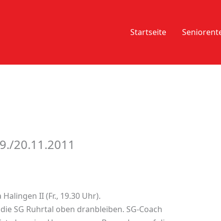
Startseite
Senioren
9./20.11.2011
Halingen II (Fr., 19.30 Uhr).
l die SG Ruhrtal oben dranbleiben. SG-Coach