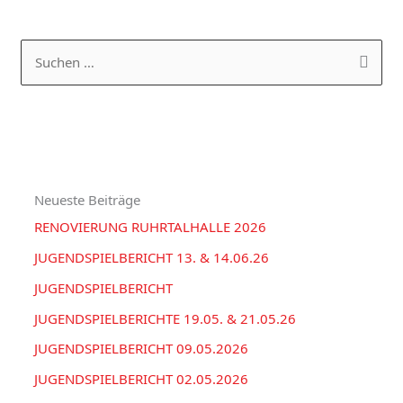
K
A
a
R
S
t
C
u
e
H
c
g
I
h
o
V
e
r
Neueste Beiträge
n
i
RENOVIERUNG RUHRTALHALLE 2026
n
e
a
JUGENDSPIELBERICHT 13. & 14.06.26
n
c
JUGENDSPIELBERICHT
h
JUGENDSPIELBERICHTE 19.05. & 21.05.26
:
JUGENDSPIELBERICHT 09.05.2026
JUGENDSPIELBERICHT 02.05.2026