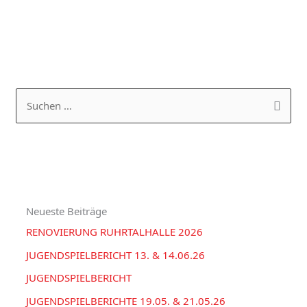
K
A
a
R
S
t
C
u
e
H
c
g
I
h
o
V
e
r
Neueste Beiträge
n
i
RENOVIERUNG RUHRTALHALLE 2026
n
e
a
JUGENDSPIELBERICHT 13. & 14.06.26
n
c
JUGENDSPIELBERICHT
h
JUGENDSPIELBERICHTE 19.05. & 21.05.26