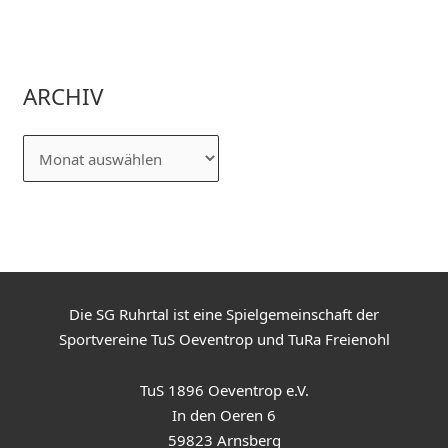
ARCHIV
Die SG Ruhrtal ist eine Spielgemeinschaft der
Sportvereine TuS Oeventrop und TuRa Freienohl
TuS 1896 Oeventrop e.V.
In den Oeren 6
59823 Arnsberg