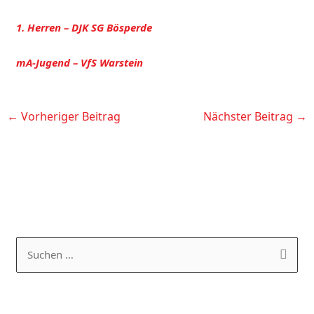
1. Herren – DJK SG Bösperde
mA-Jugend – VfS Warstein
←
Vorheriger Beitrag
Nächster Beitrag
→
K
A
a
R
S
t
C
u
e
H
c
g
I