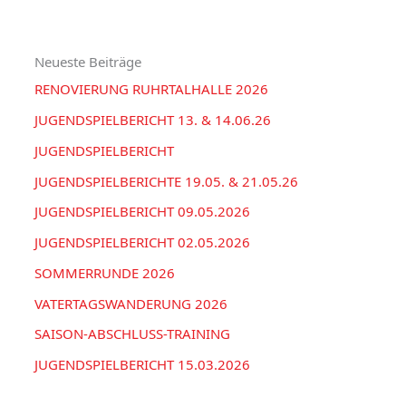
h
o
V
e
r
Neueste Beiträge
n
i
RENOVIERUNG RUHRTALHALLE 2026
n
e
a
JUGENDSPIELBERICHT 13. & 14.06.26
n
c
JUGENDSPIELBERICHT
h
JUGENDSPIELBERICHTE 19.05. & 21.05.26
:
JUGENDSPIELBERICHT 09.05.2026
JUGENDSPIELBERICHT 02.05.2026
SOMMERRUNDE 2026
VATERTAGSWANDERUNG 2026
SAISON-ABSCHLUSS-TRAINING
JUGENDSPIELBERICHT 15.03.2026