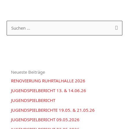
K
A
a
R
S
t
C
u
e
H
c
g
I
h
o
V
e
r
Neueste Beiträge
n
i
RENOVIERUNG RUHRTALHALLE 2026
n
e
a
JUGENDSPIELBERICHT 13. & 14.06.26
n
c
JUGENDSPIELBERICHT
h
JUGENDSPIELBERICHTE 19.05. & 21.05.26
:
JUGENDSPIELBERICHT 09.05.2026