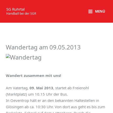
Zum
Inhalt
SG Ruhrtal
MENÜ
Handball bei der SGR
springen
Wandertag am 09.05.2013
Wandert zusammen mit uns!
Am Vatertag,
09. Mai 2013
, startet ab Freienohl
(Marktplatz) um 10.15 Uhr der Bus.
In Oeventrop hält er an den bekannten Haltestellen in
Glösingen ab ca. 10:30 Uhr. Von dort aus geht es bis zum
Parkplatz „Fahne“ auf dem Lattenberg. Durch die