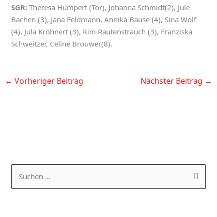
SGR:
Theresa Humpert (Tor), Johanna Schmidt(2), Jule
Bachen (3), Jana Feldmann, Annika Bause (4), Sina Wolf
(4), Jula Kröhnert (3), Kim Rautenstrauch (3), Franziska
Schweitzer, Celine Brouwer(8).
←
Vorheriger Beitrag
Nächster Beitrag
→
K
A
a
R
S
t
C
u
e
H
c
g
I