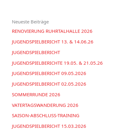
h
o
V
e
r
Neueste Beiträge
n
i
RENOVIERUNG RUHRTALHALLE 2026
n
e
a
JUGENDSPIELBERICHT 13. & 14.06.26
n
c
JUGENDSPIELBERICHT
h
JUGENDSPIELBERICHTE 19.05. & 21.05.26
:
JUGENDSPIELBERICHT 09.05.2026
JUGENDSPIELBERICHT 02.05.2026
SOMMERRUNDE 2026
VATERTAGSWANDERUNG 2026
SAISON-ABSCHLUSS-TRAINING
JUGENDSPIELBERICHT 15.03.2026