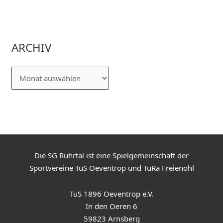
ARCHIV
Die SG Ruhrtal ist eine Spielgemeinschaft der
Sportvereine TuS Oeventrop und TuRa Freienohl
TuS 1896 Oeventrop e.V.
In den Oeren 6
59823 Arnsberg