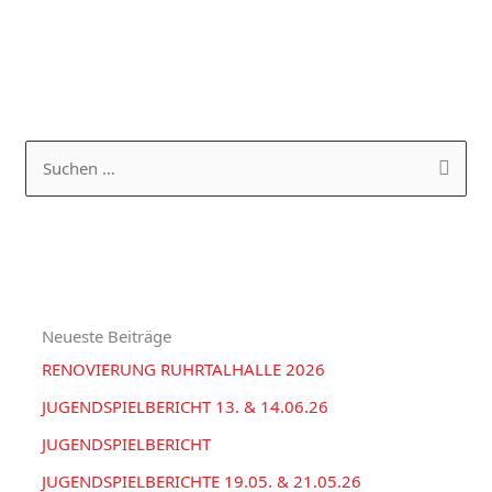
K
A
a
R
S
t
C
u
e
H
c
g
I
h
o
V
e
r
Neueste Beiträge
n
i
RENOVIERUNG RUHRTALHALLE 2026
n
e
a
JUGENDSPIELBERICHT 13. & 14.06.26
n
c
JUGENDSPIELBERICHT
h
JUGENDSPIELBERICHTE 19.05. & 21.05.26