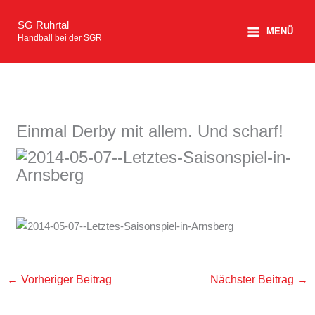
Zum
SG Ruhrtal
Inhalt
MENÜ
Handball bei der SGR
springen
Einmal Derby mit allem. Und scharf!
←
Vorheriger Beitrag
Nächster Beitrag
→