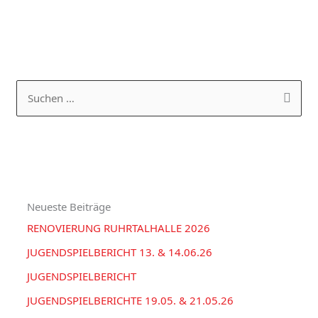
K
A
a
R
S
t
C
u
e
H
c
g
I
h
o
V
e
r
Neueste Beiträge
n
i
RENOVIERUNG RUHRTALHALLE 2026
n
e
a
JUGENDSPIELBERICHT 13. & 14.06.26
n
c
JUGENDSPIELBERICHT
h
JUGENDSPIELBERICHTE 19.05. & 21.05.26
: