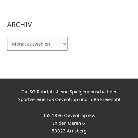
ARCHIV
Die SG Ruhrtal ist eine Spielgemeinschaft der
Sportvereine TuS Oeventrop und TuRa Freienohl
TuS 1896 Oeventrop e.V.
In den Oeren 6
59823 Arnsberg