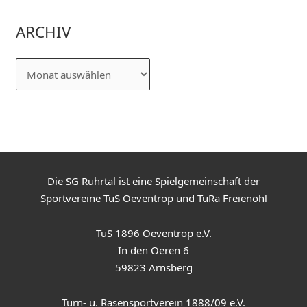
ARCHIV
Die SG Ruhrtal ist eine Spielgemeinschaft der
Sportvereine TuS Oeventrop und TuRa Freienohl
TuS 1896 Oeventrop e.V.
In den Oeren 6
59823 Arnsberg
Turn- u. Rasensportverein 1888/09 e.V.