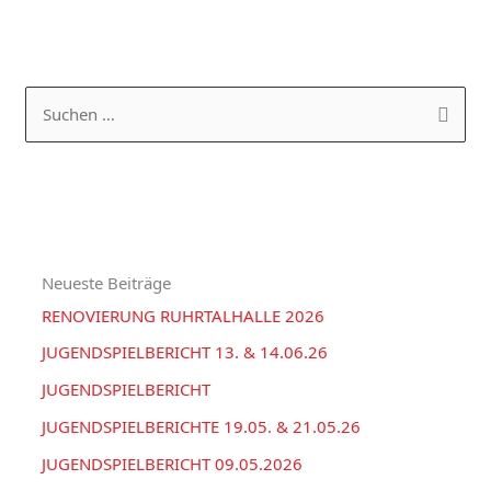
K
A
a
R
S
t
C
u
e
H
c
g
I
h
o
V
e
r
Neueste Beiträge
n
i
RENOVIERUNG RUHRTALHALLE 2026
n
e
a
JUGENDSPIELBERICHT 13. & 14.06.26
n
c
JUGENDSPIELBERICHT
h
JUGENDSPIELBERICHTE 19.05. & 21.05.26
:
JUGENDSPIELBERICHT 09.05.2026