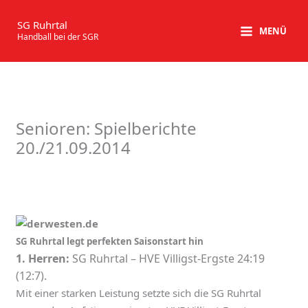
Zum
Inhalt
SG Ruhrtal
MENÜ
Handball bei der SGR
springen
Senioren: Spielberichte
20./21.09.2014
SG Ruhrtal legt perfekten Saisonstart hin
1. Herren:
SG Ruhrtal – HVE Villigst-Ergste 24:19
(12:7).
Mit einer starken Leistung setzte sich die SG Ruhrtal