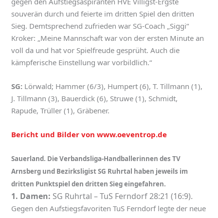
gegen den Aufstiegsaspiranten HVE Villigst-Ergste
souverän durch und feierte im dritten Spiel den dritten
Sieg. Demtsprechend zufrieden war SG-Coach „Siggi“
Kroker: „Meine Mannschaft war von der ersten Minute an
voll da und hat vor Spielfreude gesprüht. Auch die
kämpferische Einstellung war vorbildlich.“
SG:
Lörwald; Hammer (6/3), Humpert (6), T. Tillmann (1),
J. Tillmann (3), Bauerdick (6), Struwe (1), Schmidt,
Rapude, Trüller (1), Gräbener.
Bericht und Bilder von www.oeventrop.de
Sauerland. Die Verbandsliga-Handballerinnen des TV
Arnsberg und Bezirksligist SG Ruhrtal haben jeweils im
dritten Punktspiel den dritten Sieg eingefahren.
1. Damen:
SG Ruhrtal – TuS Ferndorf 28:21 (16:9).
Gegen den Aufstiegsfavoriten TuS Ferndorf legte der neue