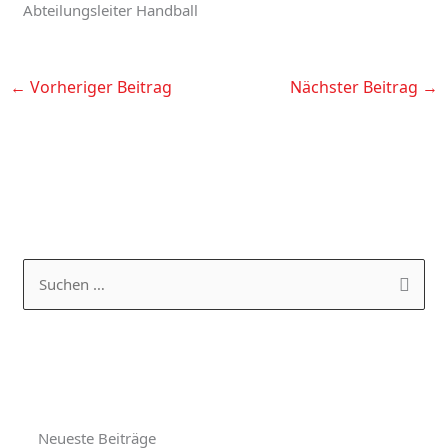
Abteilungsleiter Handball
←
Vorheriger Beitrag
Nächster Beitrag
→
K
A
a
R
S
t
C
u
e
H
c
g
I
h
o
V
e
r
Neueste Beiträge
n