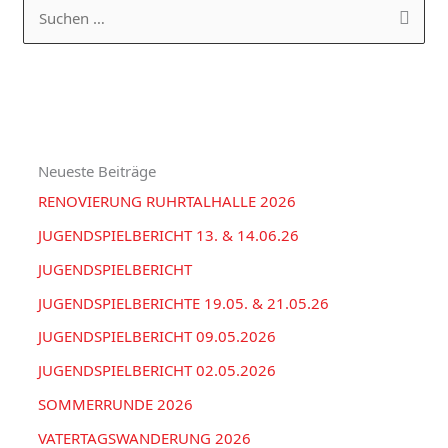
a
R
S
t
C
u
e
H
c
g
I
h
o
V
e
r
Neueste Beiträge
n
i
RENOVIERUNG RUHRTALHALLE 2026
n
e
a
JUGENDSPIELBERICHT 13. & 14.06.26
n
c
JUGENDSPIELBERICHT
h
JUGENDSPIELBERICHTE 19.05. & 21.05.26
:
JUGENDSPIELBERICHT 09.05.2026
JUGENDSPIELBERICHT 02.05.2026
SOMMERRUNDE 2026
VATERTAGSWANDERUNG 2026