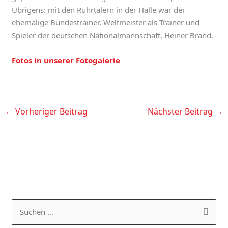
Übrigens: mit den Ruhrtalern in der Halle war der
ehemalige Bundestrainer, Weltmeister als Trainer und
Spieler der deutschen Nationalmannschaft, Heiner Brand.
Fotos in unserer Fotogalerie
←
Vorheriger Beitrag
Nächster Beitrag
→
K
A
a
R
S
t
C