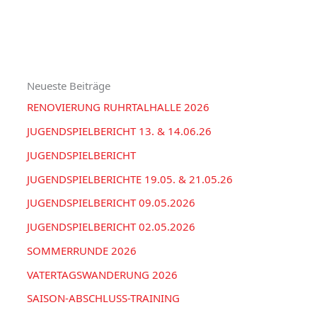
u
e
H
c
g
I
h
o
V
e
r
Neueste Beiträge
n
i
RENOVIERUNG RUHRTALHALLE 2026
n
e
a
JUGENDSPIELBERICHT 13. & 14.06.26
n
c
JUGENDSPIELBERICHT
h
JUGENDSPIELBERICHTE 19.05. & 21.05.26
:
JUGENDSPIELBERICHT 09.05.2026
JUGENDSPIELBERICHT 02.05.2026
SOMMERRUNDE 2026
VATERTAGSWANDERUNG 2026
SAISON-ABSCHLUSS-TRAINING