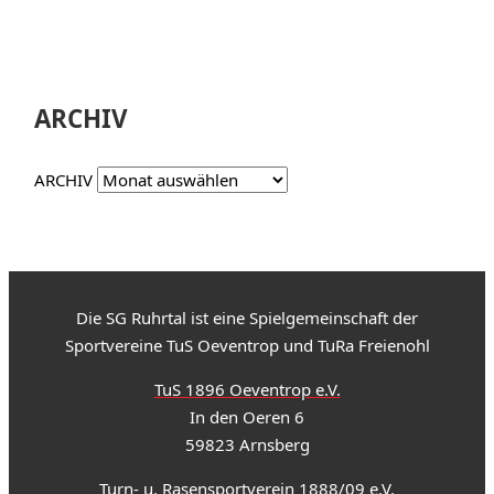
ARCHIV
ARCHIV
Die SG Ruhrtal ist eine Spielgemeinschaft der
Sportvereine TuS Oeventrop und TuRa Freienohl
TuS 1896 Oeventrop e.V.
In den Oeren 6
59823 Arnsberg
Turn- u. Rasensportverein 1888/09 e.V.