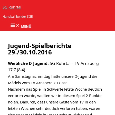
Zum Inhalt springen
SG Ruhrtal
Handball bei der SGR
MENÜ
Jugend-Spielberichte
29./30.10.2016
Weibliche D-Jugend:
SG Ruhrtal – TV Arnsberg
17:7 (8:4)
Am Samstagnachmittag hatte unsere D-Jugend die
Mädels vom TV Arnsberg zu Gast.
Nachdem das Spiel in Schwerte letzte Woche deutlich
verloren wurde, wollten wir in diesem Spiel 2 Punkte
holen. Dadurch, dass unsere Gäste vom TV in den
letzten Wochen sehr deutlich verloren haben, waren
sich unsere Mädels in Ihrer Sache zu sicher und