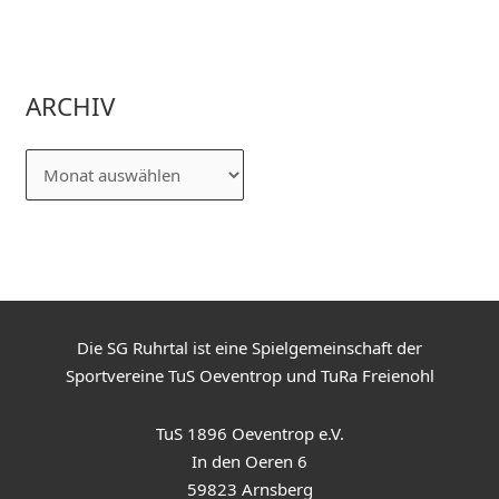
ARCHIV
Die SG Ruhrtal ist eine Spielgemeinschaft der
Sportvereine TuS Oeventrop und TuRa Freienohl
TuS 1896 Oeventrop e.V.
In den Oeren 6
59823 Arnsberg