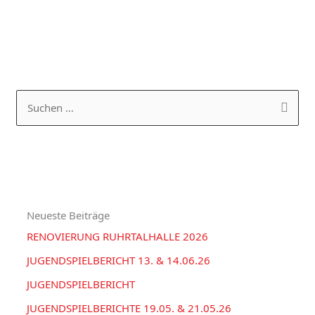
K
A
a
R
S
t
C
u
e
H
c
g
I
h
o
V
e
r
Neueste Beiträge
n
i
RENOVIERUNG RUHRTALHALLE 2026
n
e
a
JUGENDSPIELBERICHT 13. & 14.06.26
n
c
JUGENDSPIELBERICHT
h
JUGENDSPIELBERICHTE 19.05. & 21.05.26