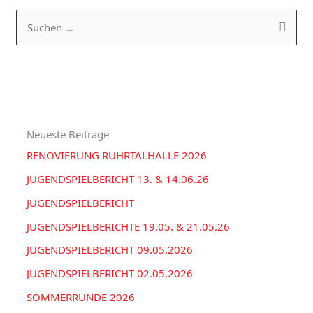
a
R
S
t
C
u
e
H
c
g
I
h
o
V
e
r
Neueste Beiträge
n
i
RENOVIERUNG RUHRTALHALLE 2026
n
e
a
JUGENDSPIELBERICHT 13. & 14.06.26
n
c
JUGENDSPIELBERICHT
h
JUGENDSPIELBERICHTE 19.05. & 21.05.26
:
JUGENDSPIELBERICHT 09.05.2026
JUGENDSPIELBERICHT 02.05.2026
SOMMERRUNDE 2026