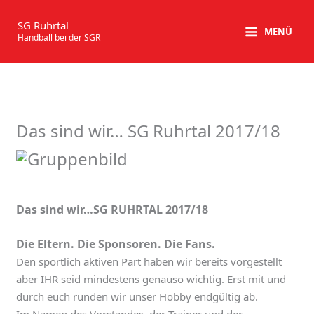
Zum
Inhalt
SG Ruhrtal
MENÜ
Handball bei der SGR
springen
Das sind wir… SG Ruhrtal 2017/18
Das sind wir…SG RUHRTAL 2017/18
Die Eltern. Die Sponsoren. Die Fans.
Den sportlich aktiven Part haben wir bereits vorgestellt
aber IHR seid mindestens genauso wichtig. Erst mit und
durch euch runden wir unser Hobby endgültig ab.
Im Namen des Vorstandes, der Trainer und der