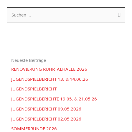
K
A
a
R
S
t
C
u
e
H
c
g
I
h
o
V
e
r
Neueste Beiträge
n
i
RENOVIERUNG RUHRTALHALLE 2026
n
e
a
JUGENDSPIELBERICHT 13. & 14.06.26
n
c
JUGENDSPIELBERICHT
h
JUGENDSPIELBERICHTE 19.05. & 21.05.26
:
JUGENDSPIELBERICHT 09.05.2026
JUGENDSPIELBERICHT 02.05.2026
SOMMERRUNDE 2026