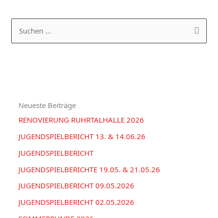
K
A
a
R
S
t
C
u
e
H
c
g
I
h
o
V
e
r
Neueste Beiträge
n
i
RENOVIERUNG RUHRTALHALLE 2026
n
e
a
JUGENDSPIELBERICHT 13. & 14.06.26
n
c
JUGENDSPIELBERICHT
h
JUGENDSPIELBERICHTE 19.05. & 21.05.26
:
JUGENDSPIELBERICHT 09.05.2026
JUGENDSPIELBERICHT 02.05.2026