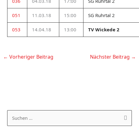
036
04.03.18
17:00
SG Ruhrtal 2
051
11.03.18
15:00
SG Ruhrtal 2
053
14.04.18
13:00
TV Wickede 2
←
Vorheriger Beitrag
Nächster Beitrag
→
K
A
a
R
S
t
C
u
e
H
c