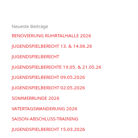
g
I
h
o
V
e
r
Neueste Beiträge
n
i
RENOVIERUNG RUHRTALHALLE 2026
n
e
a
JUGENDSPIELBERICHT 13. & 14.06.26
n
c
JUGENDSPIELBERICHT
h
JUGENDSPIELBERICHTE 19.05. & 21.05.26
:
JUGENDSPIELBERICHT 09.05.2026
JUGENDSPIELBERICHT 02.05.2026
SOMMERRUNDE 2026
VATERTAGSWANDERUNG 2026
SAISON-ABSCHLUSS-TRAINING
JUGENDSPIELBERICHT 15.03.2026