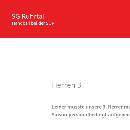
Zum
Inhalt
SG Ruhrtal
springen
Handball bei der SGR
Herren 3
Leider musste unsere 3. Herrenma
Saison personalbedingt aufgeben