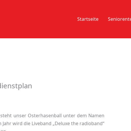
Startseite
Senioren
dienstplan
steht unser Osterhasenball unter dem Namen
 Jahr wird die Liveband „Deluxe the radioband“