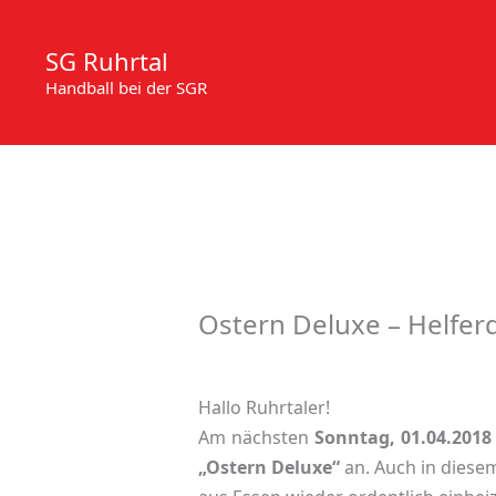
Zum
Inhalt
SG Ruhrtal
springen
Handball bei der SGR
Ostern Deluxe – Helfer
Hallo Ruhrtaler!
Am nächsten
Sonntag, 01.04.2018
„Ostern Deluxe“
an. Auch in diesem