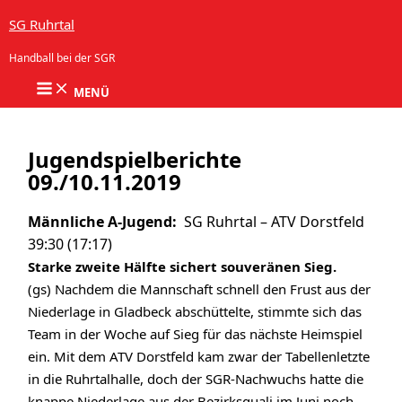
Zum Inhalt springen
SG Ruhrtal
Handball bei der SGR
MENÜ
Jugendspielberichte
09./10.11.2019
Männliche A-Jugend:
SG Ruhrtal – ATV Dorstfeld
39:30 (17:17)
Starke zweite Hälfte sichert souveränen Sieg.
(gs) Nachdem die Mannschaft schnell den Frust aus der
Niederlage in Gladbeck abschüttelte, stimmte sich das
Team in der Woche auf Sieg für das nächste Heimspiel
ein. Mit dem ATV Dorstfeld kam zwar der Tabellenletzte
in die Ruhrtalhalle, doch der SGR-Nachwuchs hatte die
knappe Niederlage aus der Bezirksquali im Juni noch