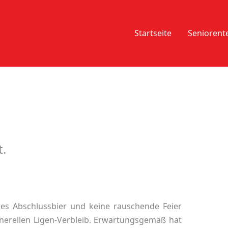
Startseite
Senioren
.
es Abschlussbier und keine rauschende Feier
nerellen Ligen-Verbleib. Erwartungsgemäß hat