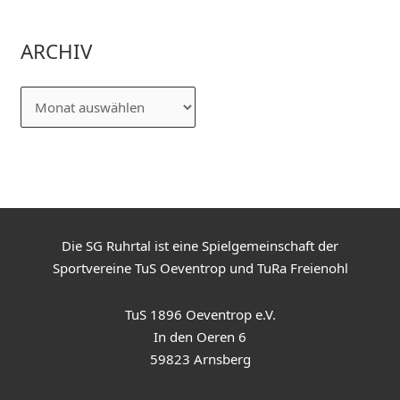
ARCHIV
Die SG Ruhrtal ist eine Spielgemeinschaft der
Sportvereine TuS Oeventrop und TuRa Freienohl
TuS 1896 Oeventrop e.V.
In den Oeren 6
59823 Arnsberg