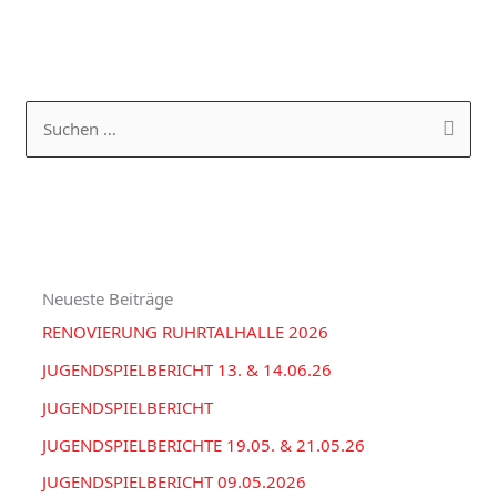
K
A
a
R
S
t
C
u
e
H
c
g
I
h
o
V
e
r
Neueste Beiträge
n
i
RENOVIERUNG RUHRTALHALLE 2026
n
e
a
JUGENDSPIELBERICHT 13. & 14.06.26
n
c
JUGENDSPIELBERICHT
h
JUGENDSPIELBERICHTE 19.05. & 21.05.26
:
JUGENDSPIELBERICHT 09.05.2026