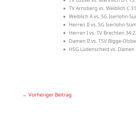
TV Lössel vs. Männlich D1 13
TV Arnsberg vs. Weiblich C 31
Weiblich A vs. SG Iserlohn-
Herren II vs. SG Iserlohn-Sü
Herren I vs. TV Brechten 34:2
Damen II vs. TSV Bigge-Olsbe
HSG Lüdenscheid vs. Damen 
←
Vorheriger Beitrag