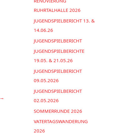
n
RENOVIERUNG
e
a
RUHRTALHALLE 2026
n
c
JUGENDSPIELBERICHT 13. &
h
14.06.26
:
JUGENDSPIELBERICHT
JUGENDSPIELBERICHTE
19.05. & 21.05.26
JUGENDSPIELBERICHT
09.05.2026
JUGENDSPIELBERICHT
→
02.05.2026
SOMMERRUNDE 2026
VATERTAGSWANDERUNG
2026