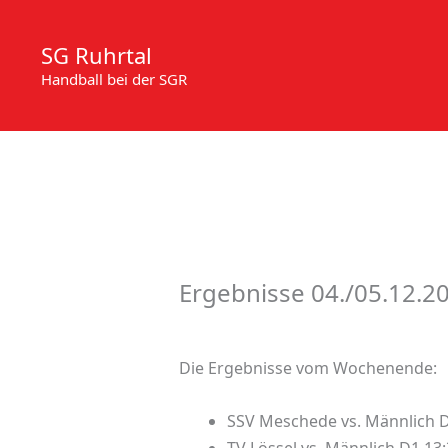
Zum
Inhalt
SG Ruhrtal
springen
Handball bei der SGR
Ergebnisse 04./05.12.2
Die Ergebnisse vom Wochenende:
SSV Meschede vs. Männlich D