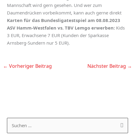
Mannschaft wird gern gesehen. Und wer zum
Daumendrücken vorbeikommt, kann auch gerne direkt
Karten für das Bundesligatestspiel am 08.08.2023
ASV Hamm-Westfalen vs. TBV Lemgo erwerben:
Kids
3 EUR, Erwachsene 7 EUR (Kunden der Sparkasse
Arnsberg-Sundern nur 5 EUR).
←
Vorheriger Beitrag
Nächster Beitrag
→
K
A
a
R
S
t
C