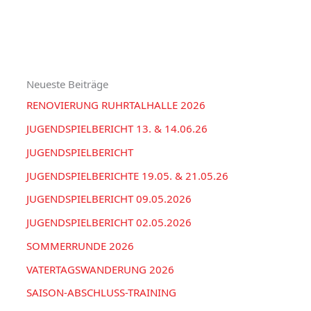
u
e
H
c
g
I
h
o
V
e
r
Neueste Beiträge
n
i
RENOVIERUNG RUHRTALHALLE 2026
n
e
a
JUGENDSPIELBERICHT 13. & 14.06.26
n
c
JUGENDSPIELBERICHT
h
JUGENDSPIELBERICHTE 19.05. & 21.05.26
:
JUGENDSPIELBERICHT 09.05.2026
JUGENDSPIELBERICHT 02.05.2026
SOMMERRUNDE 2026
VATERTAGSWANDERUNG 2026
SAISON-ABSCHLUSS-TRAINING