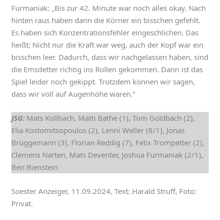
Furmaniak: „Bis zur 42. Minute war noch alles okay. Nach
hinten raus haben dann die Körner ein bisschen gefehlt.
Es haben sich Konzentrationsfehler eingeschlichen. Das
heißt: Nicht nur die Kraft war weg, auch der Kopf war ein
bisschen leer. Dadurch, dass wir nachgelassen haben, sind
die Emsdetter richtig ins Rollen gekommen. Dann ist das
Spiel leider noch gekippt. Trotzdem können wir sagen,
dass wir voll auf Augenhöhe waren.“
JSG:
Mats Kollbach, Matti Bathe (1), Tom Goldbach (2),
Elia Kostomitsopoulos (2), Lenni Weller (8/1), Jonas
Brüggemann (3), Florian Reddig (7), Felix Trompetter (2),
Clemens Narten, Mats Deventer, Joshua Furmaniak (2/1),
Ben Bienstein
Soester Anzeiger, 11.09.2024, Text: Harald Struff, Foto:
Privat.