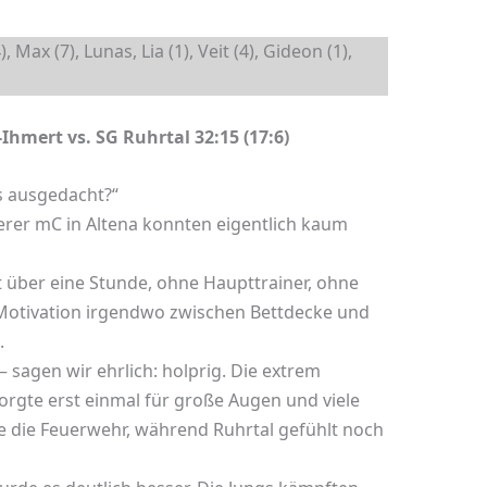
), Max (7), Lunas, Lia (1), Veit (4), Gideon (1),
hmert vs. SG Ruhrtal 32:15 (17:6)
 ausgedacht?“
serer mC in Altena konnten eigentlich kaum
 über eine Stunde, ohne Haupttrainer, ohne
Motivation irgendwo zwischen Bettdecke und
.
 sagen wir ehrlich: holprig. Die extrem
rgte erst einmal für große Augen und viele
ie die Feuerwehr, während Ruhrtal gefühlt noch