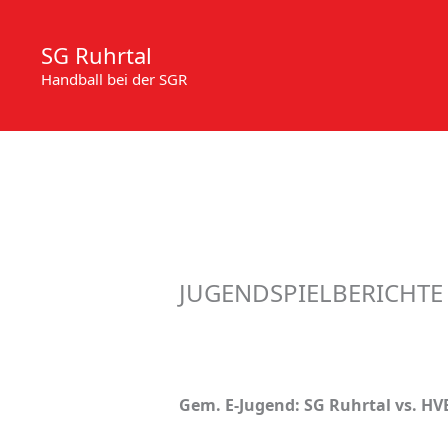
Zum
Inhalt
SG Ruhrtal
springen
Handball bei der SGR
JUGENDSPIELBERICHTE 2
Gem. E-Jugend: SG Ruhrtal vs. HVE V