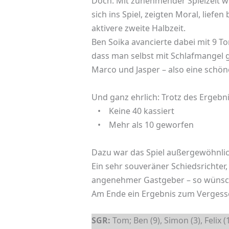
Doch: Mit zunehmender Spielzeit wu
sich ins Spiel, zeigten Moral, liefen
aktivere zweite Halbzeit.
Ben Soika avancierte dabei mit 9 T
dass man selbst mit Schlafmangel g
Marco und Jasper – also eine schöne
Und ganz ehrlich: Trotz des Ergeb
• Keine 40 kassiert
• Mehr als 10 geworfen
Dazu war das Spiel außergewöhnlich
Ein sehr souveräner Schiedsrichter,
angenehmer Gastgeber – so wünsch
Am Ende ein Ergebnis zum Vergesse
SGR:
Tom; Ben (9), Simon (3), Felix (1