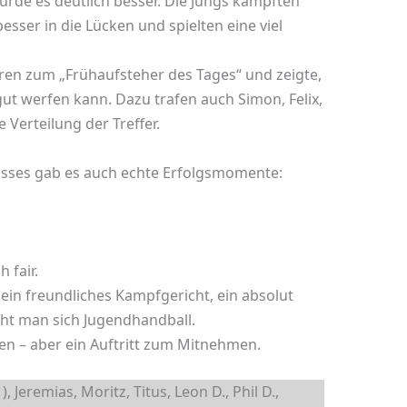
rde es deutlich besser. Die Jungs kämpften
 besser in die Lücken und spielten eine viel
oren zum „Frühaufsteher des Tages“ und zeigte,
ut werfen kann. Dazu trafen auch Simon, Felix,
 Verteilung der Treffer.
nisses gab es auch echte Erfolgsmomente:
 fair.
 ein freundliches Kampfgericht, ein absolut
t man sich Jugendhandball.
n – aber ein Auftritt zum Mitnehmen.
), Jeremias, Moritz, Titus, Leon D., Phil D.,