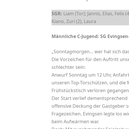
SGR:
Liam (Tor); Jannis, Elias, Felix (4
Kiano, Zuri (2), Laura
Männliche C-Jugend: SG Evingsen-I
„Sonntagmorgen… wer hat sich das
Die Vorzeichen für den Auftritt un
schlechter sein:
Anwurf Sonntag um 12 Uhr, Anfahrt
unseren Top-Torschützen, und die 
Frühstückstisch verloren gegangen
Der Start verlief dementsprechend –
offensive Deckung der Gastgeber so
Fragezeichen. Evingsen legte los w
beim Aufwärmen war.