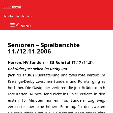
Zum Inhalt springen
SG Ruhrtal
Handball bei der SGR
MENÜ
Senioren – Spielberichte
11./12.11.2006
Herren. HV Sundern – SG Ruhrtal 17:17 (11:8).
Gebrüder Just sehen im Derby Rot.
(WP, 13.11.06)
Punkteteilung und zwei rote Karten: Im
Kreisliga-Derby zwischen Sundern und Ruhrtal ging es
hoch her. Die Gastgeber verloren die Just-Brüder durch
rote Karten. Ruhrtal fand nicht ins Spiel, erzielte in den
ersten 15 Minuten nur ein Tor. Sundern zog weg,
verpasste aber eine höhere Führung. In der zweiten
Halbzeit verspielten die Hausherren dann sogar eine