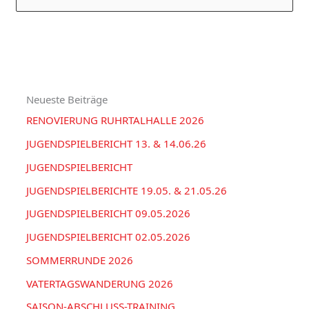
t
C
u
e
H
c
g
I
h
o
V
e
r
Neueste Beiträge
n
i
RENOVIERUNG RUHRTALHALLE 2026
n
e
a
JUGENDSPIELBERICHT 13. & 14.06.26
n
c
JUGENDSPIELBERICHT
h
JUGENDSPIELBERICHTE 19.05. & 21.05.26
:
JUGENDSPIELBERICHT 09.05.2026
JUGENDSPIELBERICHT 02.05.2026
SOMMERRUNDE 2026
VATERTAGSWANDERUNG 2026
SAISON-ABSCHLUSS-TRAINING