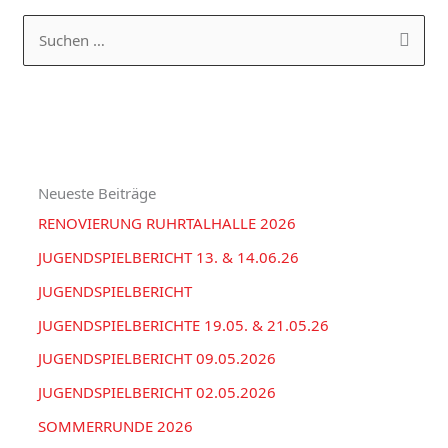
a
R
S
t
C
u
e
H
c
g
I
h
o
V
e
r
Neueste Beiträge
n
i
RENOVIERUNG RUHRTALHALLE 2026
n
e
a
JUGENDSPIELBERICHT 13. & 14.06.26
n
c
JUGENDSPIELBERICHT
h
JUGENDSPIELBERICHTE 19.05. & 21.05.26
:
JUGENDSPIELBERICHT 09.05.2026
JUGENDSPIELBERICHT 02.05.2026
SOMMERRUNDE 2026