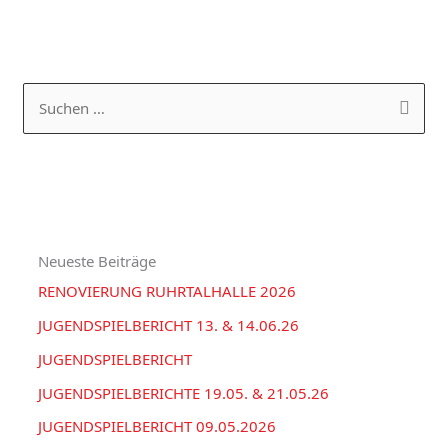
K
A
a
R
S
t
C
u
e
H
c
g
I
h
o
V
e
r
Neueste Beiträge
n
i
RENOVIERUNG RUHRTALHALLE 2026
n
e
a
JUGENDSPIELBERICHT 13. & 14.06.26
n
c
JUGENDSPIELBERICHT
h
JUGENDSPIELBERICHTE 19.05. & 21.05.26
:
JUGENDSPIELBERICHT 09.05.2026