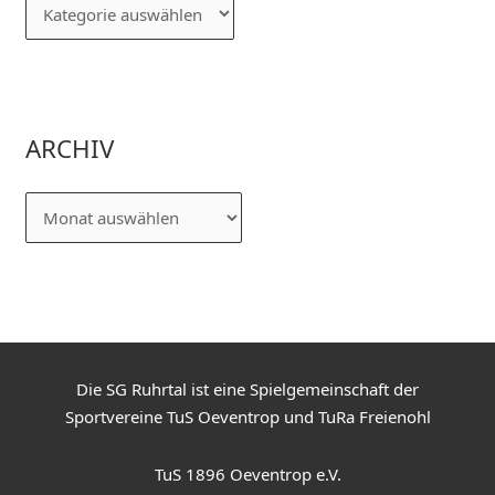
ARCHIV
Die SG Ruhrtal ist eine Spielgemeinschaft der
Sportvereine TuS Oeventrop und TuRa Freienohl
TuS 1896 Oeventrop e.V.